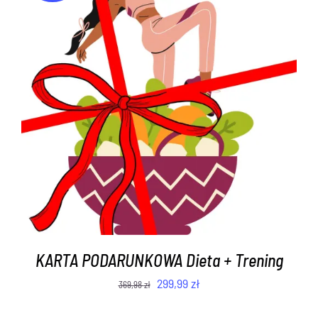
DODAJ DO KOSZYKA
/
SZCZEGÓŁY
KARTA PODARUNKOWA Dieta + Trening
Pierwotna
Aktualna
299,99
zł
369,98
zł
cena
cena