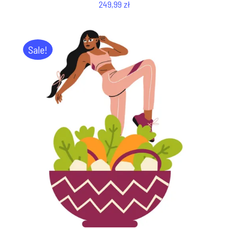
249,99
zł
Sale!
DODAJ DO KOSZYKA
/
SZCZEGÓŁY