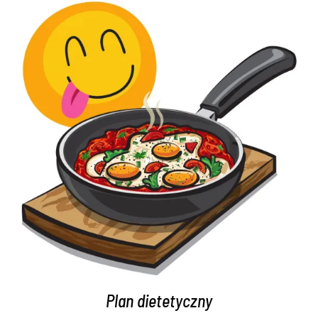
wynosiła:
wynosi:
369,98 zł.
299,99 zł.
DODAJ DO KOSZYKA
/
SZCZEGÓŁY
Plan dietetyczny