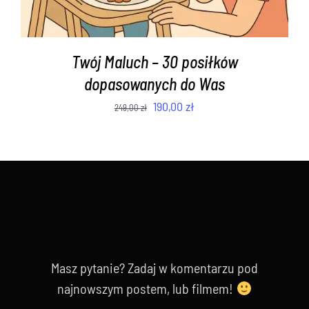
Twój Maluch – 30 posiłków
dopasowanych do Was
Pierwotna
Aktualna
190,00
zł
249,00
zł
cena
cena
wynosiła:
wynosi:
249,00 zł.
190,00 zł.
Masz pytanie? Zadaj w komentarzu pod
najnowszym postem, lub filmem!