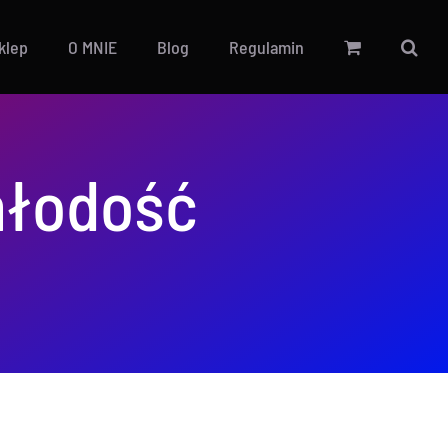
Sklep
O MNIE
Blog
Regulamin
młodość