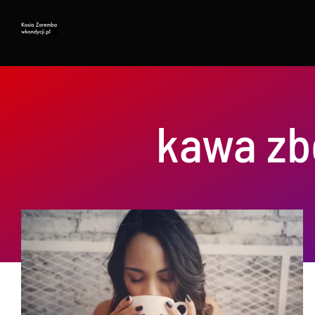
Przejdź
do
zawartości
kawa zb