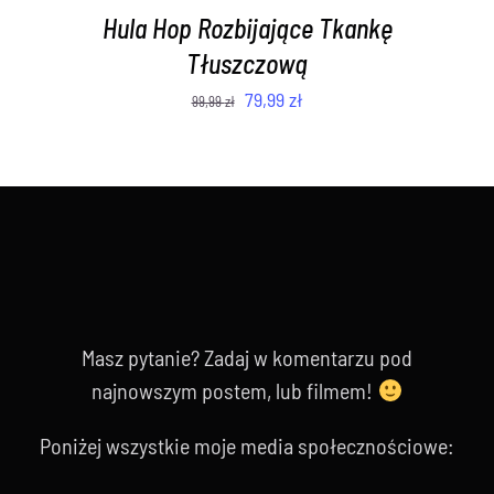
Hula Hop Rozbijające Tkankę
Tłuszczową
Pierwotna
Aktualna
79,99
zł
99,99
zł
cena
cena
wynosiła:
wynosi:
99,99 zł.
79,99 zł.
Masz pytanie? Zadaj w komentarzu pod
najnowszym postem, lub filmem!
Poniżej wszystkie moje media społecznościowe: