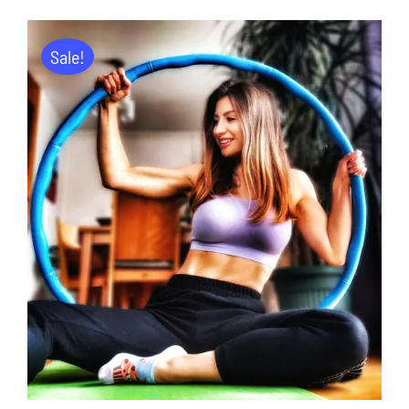
Sale!
DODAJ DO KOSZYKA
/
SZCZEGÓŁY