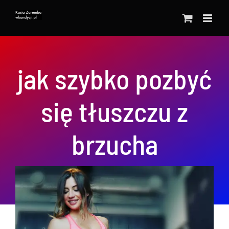
Przejdź
do
zawartości
jak szybko pozbyć
się tłuszczu z
brzucha