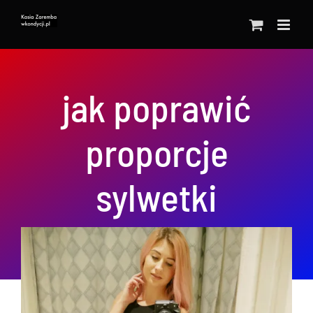
Przejdź
do
zawartości
jak poprawić
proporcje
sylwetki