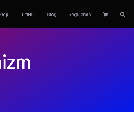
Sklep
O MNIE
Blog
Regulamin
nizm